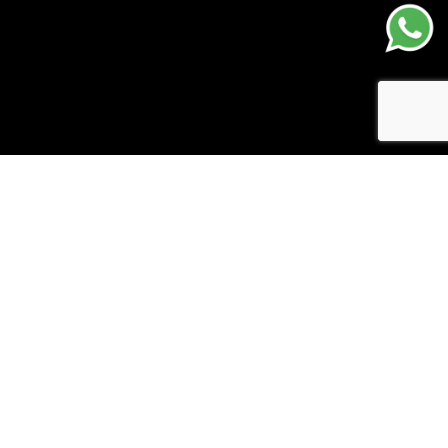
¿Por qué
confiar en
Cargo World?
Somos profesionales
en logística internacional y
uno de los principales f
reight forwarder en Lima y todo el
Perú
, con más de
16 años de experiencia
y un historial
respaldado por clientes satisfechos. Facilitamos el
transporte global de mercancías mediante
soluciones
innovadoras
que simplifican la cadena de suministro,
aceleran las entregas y optimizan los recursos.