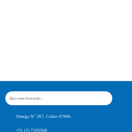
Omega N° 267, Callao 07006
+51 (1) 7195560