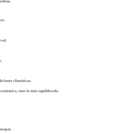
cadena.
es:
real.
.
iciones climáticas.
económica, sino la más equilibrada.
ncipal.