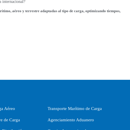
a internacional?
ítimo, aéreo y terrestre adaptadas al tipo de carga, optimizando tiempos,
ga Aéreo
Transporte Marítimo de Carga
re de Carga
Agenciamiento Aduanero