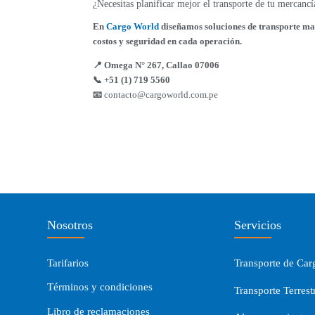
¿Necesitas planificar mejor el transporte de tu mercancí
En
Cargo World
diseñamos soluciones de transporte mar
costos y seguridad en cada operación.
📍 Omega N° 267, Callao 07006
📞 +51 (1) 719 5560
📧
contacto@cargoworld.com.pe
Nosotros
Servicios
Tarifarios
Transporte de Car
Términos y condiciones
Transporte Terrest
Libro de reclamaciones