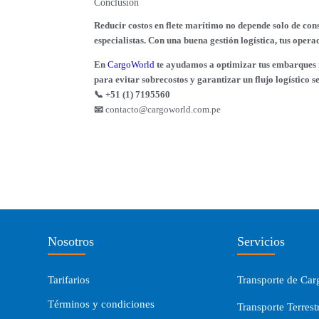
Conclusión
Reducir costos en flete marítimo no depende solo de conse
especialistas. Con una buena gestión logística, tus opera
En
CargoWorld
te ayudamos a optimizar tus embarques m
para evitar sobrecostos y garantizar un flujo logístico s
📞 +51 (1) 7195560
📧
contacto@cargoworld.com.pe
Nosotros
Servicios
Tarifarios
Transporte de Car
Términos y condiciones
Transporte Terrest