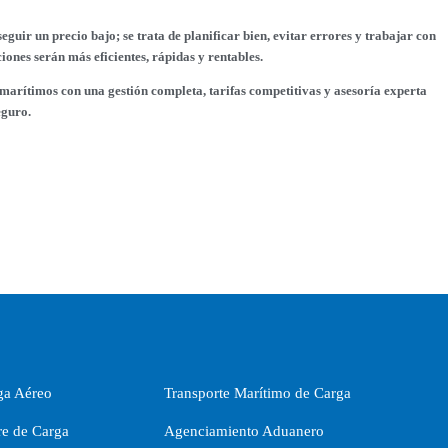
guir un precio bajo; se trata de planificar bien, evitar errores y trabajar con
ciones serán más eficientes, rápidas y rentables.
arítimos con una gestión completa, tarifas competitivas y asesoría experta
eguro.
ga Aéreo
Transporte Marítimo de Carga
re de Carga
Agenciamiento Aduanero