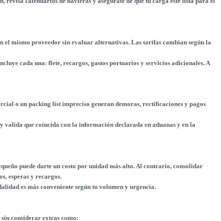
revisa calendarios de navieras y asegúrate de que tu carga esté lista para el
n el mismo proveedor sin evaluar alternativas. Las tarifas cambian según la
ncluye cada una: flete, recargos, gastos portuarios y servicios adicionales. A
rcial o un packing list impreciso generan demoras, rectificaciones y pagos
y valida que coincida con la información declarada en aduanas y en la
ueño puede darte un costo por unidad más alto. Al contrario, consolidar
os, esperas y recargos.
alidad es más conveniente según tu volumen y urgencia.
, sin considerar extras como: