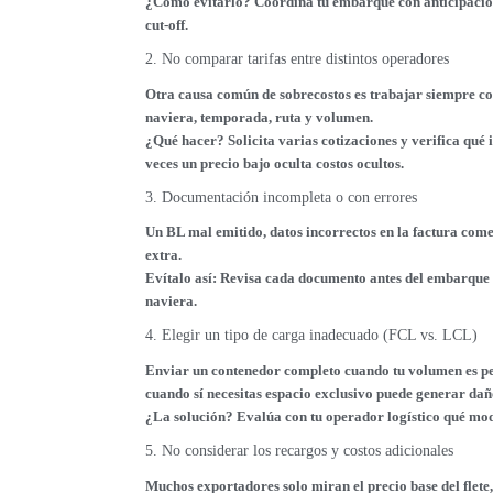
¿Cómo evitarlo? Coordina tu embarque con anticipación, 
cut-off.
2. No comparar tarifas entre distintos operadores
Otra causa común de sobrecostos es trabajar siempre co
naviera, temporada, ruta y volumen.
¿Qué hacer? Solicita varias cotizaciones y verifica qué i
veces un precio bajo oculta costos ocultos.
3. Documentación incompleta o con errores
Un BL mal emitido, datos incorrectos en la factura come
extra.
Evítalo así: Revisa cada documento antes del embarque 
naviera.
4. Elegir un tipo de carga inadecuado (FCL vs. LCL)
Enviar un contenedor completo cuando tu volumen es peq
cuando sí necesitas espacio exclusivo puede generar dañ
¿La solución? Evalúa con tu operador logístico qué mod
5. No considerar los recargos y costos adicionales
Muchos exportadores solo miran el precio base del flete